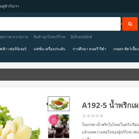
นคู่ค้ากับเรา
สุขภาพ ความงาม
สินค้าอุปโภคบริโภค
อิเล็กทรอนิกส์
ไฟฟ้า เฟอร์นิเจอร์
แฟชั่น เครื่องประดับ
การศึกษา ดนตรี กีฬา
เกษตร สัตว์เลี้ย
A192-5 น้ำพริกเ
ในบรรดาน้ำพริกในไทย(ในครัวเรือน)จ
แล้วแต่ความพอใจของผู้บริโภค เช่นน