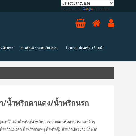
Powered by
Translate
ง อสังหาฯ
ยานยนต์ ประกันภัย พรบ.
โรงแรม ท่องเที่ยว ร้านค้า
ผา/น้ำพริกตาแดง/น้ำพริกนรก
ะหนีไม่พ้นน้ำพริกทั้ง3ชนิด แต่ส่วนผสมหรือส่วนประกอบอื่นๆ
้ำพริกแมงดา น้ำพริกกากหมู น้ำพริกกุ้ง น้ำพริกปลาย่าง น้ำพริก