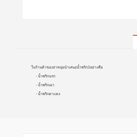
ในร้านค้าของย่าหนุ่ยนำเสนอน้ำพริก3อย่างคือ
- น้ำพริกนรก
- น้ำพริกเผา
- น้ำพริกตาแดง