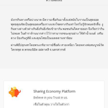
ความคิดเห็น
มังกรกินหางหรือบ่วงนาค มีความเชื่อกันมาตั้งแต่สมัยโบราณเป็นสุดยอด
พุทธคุณจัดเป็นสุดยอดเครื่องรางแห่งโชคลาภกินเท่าไหร่ไม่รู้จักหมดจักสิ้น งู
กินหางต่างตัวต่างกินยิ่งกินยิ่งรัดเข้าหากัน พอชนกันก็คลายออก จึงเรียกว่ากิน
ไม่หมด ในตำราล้านนากล่าวไว้ว่าสามารถชนะทุกอย่าง ใช้ทำน้ำมนต์ เสริม
ดวง ป้องกันภูติผี และคุณไสยเป็นเมตตตามหานิยม
ผ่านพิธ๊ปลุกเสกโดยพระเกจิอาจารย์ชื่อดัง สายเหนียว โดยหลวงพ่อสมบูรณ์วัด
โคกสลุด ต.พรหมนิมิต อฝตาคลี จ.นครสวรรค์
Sharing Economy Platform
Believe in you Trust in us.
เชื่อในตัวคุณ วางใจในตัวเรา