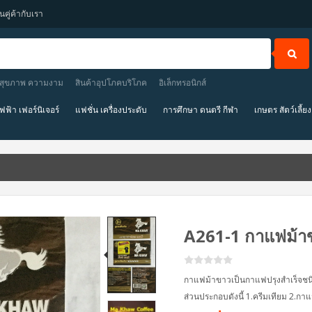
นคู่ค้ากับเรา
สุขภาพ ความงาม
สินค้าอุปโภคบริโภค
อิเล็กทรอนิกส์
ไฟฟ้า เฟอร์นิเจอร์
แฟชั่น เครื่องประดับ
การศึกษา ดนตรี กีฬา
เกษตร สัตว์เลี้ย
A261-1 กาแฟม้
กาแฟม้าขาวเป็นกาแฟปรุงสำเร็จชนิดผ
ส่วนประกอบดังนี้ 1.ครีมเทียม 2.กา