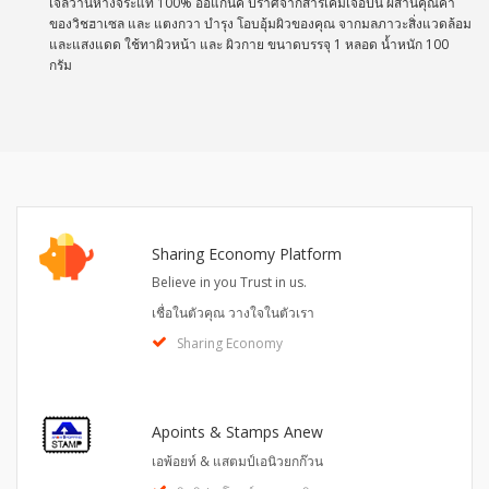
เจลว่านหางจระแท้ 100% ออแกนิค ปราศจากสารเคมีเจือปน ผสานคุณค่า
ของวิชฮาเซล และ แตงกวา บำรุง โอบอุ้มผิวของคุณ จากมลภาวะสิ่งแวดล้อม
และแสงแดด ใช้ทาผิวหน้า และ ผิวกาย ขนาดบรรจุ 1 หลอด น้ำหนัก 100
กรัม
Sharing Economy Platform
Believe in you Trust in us.
เชื่อในตัวคุณ วางใจในตัวเรา
Sharing Economy
Apoints & Stamps Anew
เอพ้อยท์ & แสตมป์เอนิวยกก๊วน