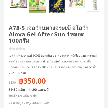
A78-5 เจลว่านหางจระเข้ อโลว่า
Alova Gel After Sun 1หลอด
100กรัม
เจลว่านหางจระแท้ 100% ออแกนิค ปราศจากสารเคมีเจือปน ผสานคุณค่า
ของวิชฮาเซล และ แตงกวา บำรุง โอบอุ้มผิวของคุณ จากมลภาวะสิ่ง
แวดล้อมและแสงแดด ใช้ทาผิวหน้า และ ผิวกาย ขนาดบรรจุ 1 หลอด น้ำ
หนัก 100 กรัม
฿350.00
฿350
59.52 แต้ม
11.90 แสตมป์
สินค้าคงเหลือ 0 ชิ้น
สะพานสูง , กรุงเทพมหานคร